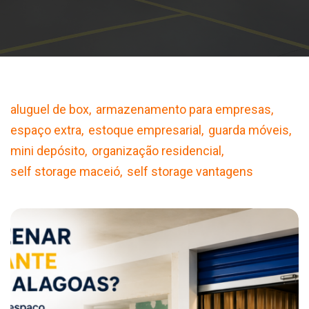
aluguel de box
armazenamento para empresas
espaço extra
estoque empresarial
guarda móveis
mini depósito
organização residencial
self storage maceió
self storage vantagens