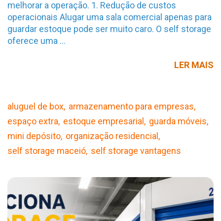
melhorar a operação. 1. Redução de custos
operacionais Alugar uma sala comercial apenas para
guardar estoque pode ser muito caro. O self storage
oferece uma …
V
LER MAIS
D
S
S
aluguel de box
armazenamento para empresas
P
espaço extra
estoque empresarial
guarda móveis
E
mini depósito
organização residencial
self storage maceió
self storage vantagens