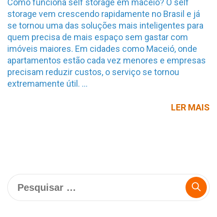
Como funciona self storage em maceió? O self
storage vem crescendo rapidamente no Brasil e já
se tornou uma das soluções mais inteligentes para
quem precisa de mais espaço sem gastar com
imóveis maiores. Em cidades como Maceió, onde
apartamentos estão cada vez menores e empresas
precisam reduzir custos, o serviço se tornou
extremamente útil. …
C
LER MAIS
F
U
S
S
E
M
Pesquisar
E
por:
Q
R